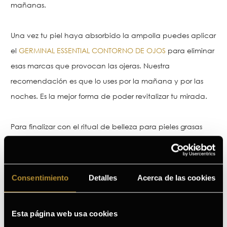
mañanas.
Una vez tu piel haya absorbido la ampolla puedes aplicar
el
GERMINAL ESSENTIAL CONTORNO DE OJOS
para eliminar
esas marcas que provocan las ojeras. Nuestra
recomendación es que lo uses por la mañana y por las
noches. Es la mejor forma de poder revitalizar tu mirada.
Para finalizar con el ritual de belleza para pieles grasas
debes usar nuestra
GERMINAL ACCIÓN INMEDIATA
RADIANCE CREMA ANTIEDAD DE DÍA SPF30
. Esta crema
aporta firmeza y luminosidad y ayuda a alisar tu piel,
Consentimiento
Detalles
Acerca de las cookies
además de hidratarla. Además, su efecto lifting
instantáneo convierte a esta crema en el aliado perfecto
Esta página web usa cookies
para usarlo todos los días y lucir rostro radiante y luminoso