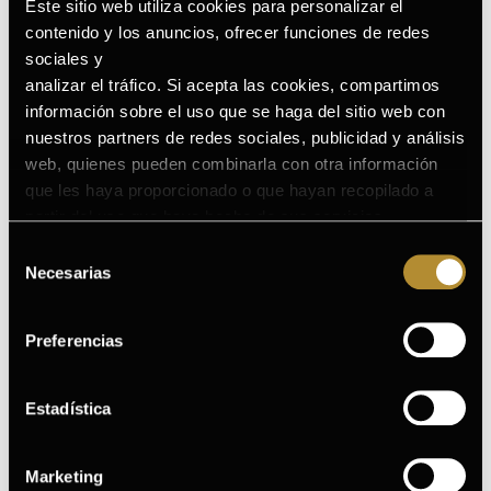
Este sitio web utiliza cookies para personalizar el
a diario.
contenido y los anuncios, ofrecer funciones de redes
sociales y
PIELES JÓVENES
analizar el tráfico. Si acepta las cookies, compartimos
información sobre el uso que se haga del sitio web con
nuestros partners de redes sociales, publicidad y análisis
En GERMINAL sabemos que las pieles jóvenes también
web, quienes pueden combinarla con otra información
necesitan cuidarse, ya que es la mejor forma de que estén
que les haya proporcionado o que hayan recopilado a
siempre radiantes y firmes.
partir del uso que haya hecho de sus servicios.
Puede consultar la Política de Cookies completa en el
Selección
siguiente enlace
.
PIELES SECAS
Necesarias
de
consentimiento
Preferencias
Estadística
Marketing