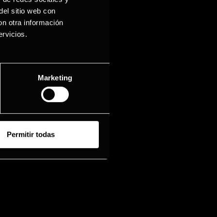
por año
del sitio web con
on otra información
rvicios.
Marketing
IVERSO GERMINAL
STORIA DE LA MARCA
INAL EN LOS MEDIOS
Permitir todas