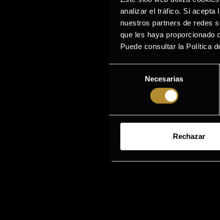
analizar el tráfico. Si acept
nuestros partners de redes s
que les haya proporcionado o
Puede consultar la Política 
Selección
Necesarias
de
consentimiento
PRODUCTOS
NUESTRO ICON
Rechazar
Efecto flash
Doble Efecto flas