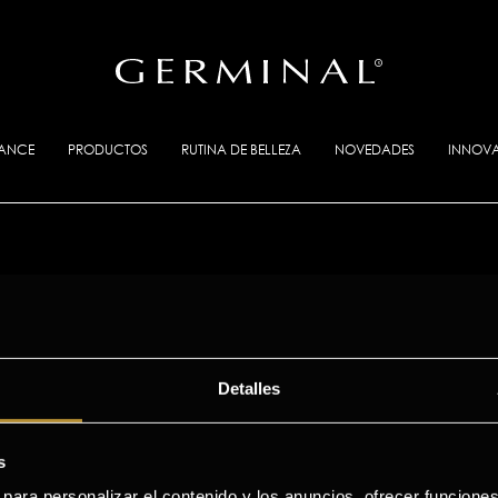
IANCE
PRODUCTOS
RUTINA DE BELLEZA
NOVEDADES
INNOV
GERMINAL en los medios
Detalles
s
s para personalizar el contenido y los anuncios, ofrecer funcione