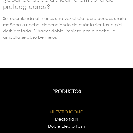
proteoglicanos?
Se recomienda al menos una vez al día, pero puedes usarla
mañana o noche, dependiendo de cuánto sientas la piel
deshidratada. Si haces doble limpieza por la noche, la
ampolla se absorbe mejor.
PRODUCTOS
NUESTRO ICONO
Efecto flash
Doble Efecto flash