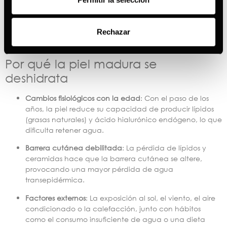
el
Germinal Sérum Proteoglicanos Triple Acción
, el
Germinal
Essential Controno de Ojos
y la
Germinal Acción Inmediata
Radiance Crema Antiedad de Día SPF30
. Todos estos
Rechazar
productos conforman la rutina perfecta para pieles maduras
deshidratadas.
Por qué la piel madura se
deshidrata
Cambios fisiológicos con la edad
: Con el paso de los
años, la piel reduce su capacidad de producir lípidos
(grasas naturales) y ácido hialurónico endógeno, lo que
dificulta retener agua.
Barrera cutánea debilitada
: La pérdida de lípidos y
ceramidas hace que la barrera cutánea se altere,
provocando una mayor pérdida de agua
transepidérmica.
Factores externos
: La exposición al sol, el viento, el aire
condicionado o la calefacción, junto con hábitos
como el consumo insuficiente de agua o una dieta