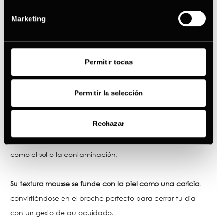
PRINCIPALES BENEFICIOS
Marketing
Nutre en profundidad.
Mejora la hidratación, la elasticidad y la firmeza
gracias al colágeno.
Calma y regenera con vitamina B12.
Permitir todas
Renueva la piel gracias a los AHA’s.
¿PARA QUIÉN ES?
Permitir la selección
Este
tratamiento nocturno está diseñado para todo tipo
Rechazar
de pieles que buscan un “reset” después de periodos de
estrés
, falta de sueño o exposición a factores agresores
como el sol o la contaminación.
Su textura mousse se funde con la piel como una caricia
,
convirtiéndose en el broche perfecto para cerrar tu día
con un gesto de autocuidado.