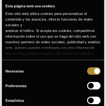
Esta página web usa cookies
Este sitio web utiliza cookies para personalizar el
contenido y los anuncios, ofrecer funciones de redes
sociales y
analizar el tráfico. Si acepta las cookies, compartimos
información sobre el uso que se haga del sitio web con
nuestros partners de redes sociales, publicidad y análisis
web, quienes pueden combinarla con otra información
que les haya proporcionado o que hayan recopilado a
partir del uso que haya hecho de sus servicios.
Puede consultar la Política de Cookies completa en el
Selección
siguiente enlace
.
Necesarias
de
consentimiento
Preferencias
Estadística