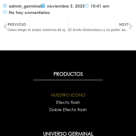
admin_germinal
noviembre 3, 2025
10:41 am
No hay comentarios
PREVIOUS
NEXT
Cómo elegir el mejor contorno de ojos GERMINAL para reducir ojeras y arrugas
El Ácido Hialurónico y su poder antiedad: lo que debes saber
PRODUCTOS
NUESTRO ICONO
Efecto flash
Doble Efecto flash
UNIVERSO GERMINAL