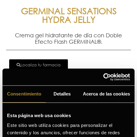
GERMINAL SENSATIONS
HYDRA JELLY
Crema gel hidratante de día con Doble
Efecto Flash GERMINAL®.
Localiza tu farmacia
Crema gel hidratante de día con 3 ácidos hialurónicos,
Vitamina C encapsulada y Doble Efecto Lifting
GERMINAL®.
Consentimiento
Detalles
Acerca de las cookies
Ingredientes principales
Esta página web usa cookies
¿A quién va dirigido?
Este sitio web utiliza cookies para personalizar el
contenido y los anuncios, ofrecer funciones de redes
Beneficios