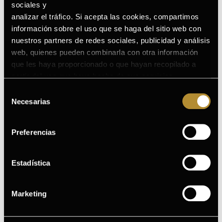
sociales y
analizar el tráfico. Si acepta las cookies, compartimos
Cómo añadir GERMINAL HYDRA JELLY en tu rutina
información sobre el uso que se haga del sitio web con
Reconocimientos y premios
nuestros partners de redes sociales, publicidad y análisis
web, quienes pueden combinarla con otra información
Ver todos los ingredientes
que les haya proporcionado o que hayan recopilado a
partir del uso que haya hecho de sus servicios.
Puede consultar la Política de Cookies completa en el
Selección
siguiente enlace
.
Necesarias
de
1
consentimiento
Preferencias
Limpiador
Estadística
Limpia tu rostro con suavidad diariamente
Marketing