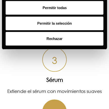
2
Permitir todas
Contorno
Permitir la selección
Aplica con pequeños toques el contorno de
ojo
Rechazar
3
Sérum
Extiende el sérum con movimientos suaves