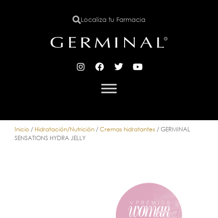
Localiza tu Farmacia
X
Inicio
/
Hidratación/Nutrición
/
Cremas hidratantes
/ GERMINAL
SENSATIONS HYDRA JELLY