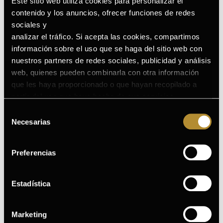
Este sitio web utiliza cookies para personalizar el
Sérum de tratamiento.
contenido y los anuncios, ofrecer funciones de redes
Crema antiedad de noche.
sociales y
analizar el tráfico. Si acepta las cookies, compartimos
La constancia es más importante que la cantidad, por
información sobre el uso que se haga del sitio web con
eso, una buena combinación, usada a diario, ofrece
nuestros partners de redes sociales, publicidad y análisis
web, quienes pueden combinarla con otra información
mejores resultados que alternar productos sin criterio.
que les haya proporcionado o que hayan recopilado a
partir del uso que haya hecho de sus servicios.
RECOMENDACIONES SEGÚN
Puede consultar la Política de Cookies completa en el
Selección
LA EDAD DE LA PIEL
siguiente enlace
.
Necesarias
de
consentimiento
No todas las pieles envejecen igual ni al mismo ritmo, por
Preferencias
lo que vamos a analizar los distintos tipos de piel según la
edad:
Estadística
A PARTIR DE LOS 30
Marketing