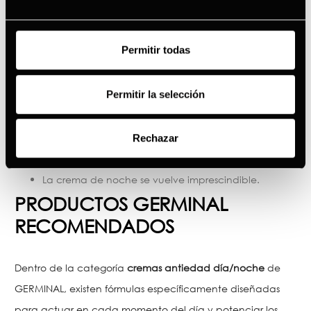
Prioriza hidratación, luminosidad y prevención.
Cremas ligeras de día y fórmulas reparadoras suaves
de noche.
Permitir todas
A PARTIR DE LOS 40
Introduce activos reafirmantes y regeneradores.
Permitir la selección
La combinación día/noche empieza a ser clave.
A PARTIR DE LOS 50
Rechazar
Busca fórmulas más nutritivas y enfocadas a la
firmeza.
La crema de noche se vuelve imprescindible.
PRODUCTOS GERMINAL
RECOMENDADOS
Dentro de la categoría
c
remas antiedad día/noche
de
GERMINAL, existen fórmulas específicamente diseñadas
para actuar en cada momento del día y potenciar los