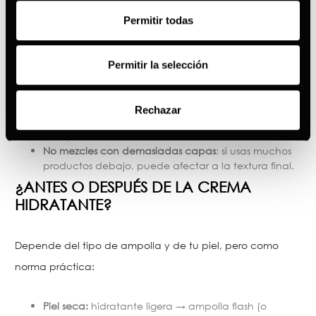
FUNCIONEN DE VERDAD)
Permitir todas
Aplica sobre piel limpia
: siempre.
Evita excesos
: más producto no significa más efecto;
a veces significa bolitas/pilling.
Permitir la selección
Respeta tiempos
: deja que se asiente antes del
maquillaje.
Ojo con el contorno de ojos
: sigue las indicaciones
Rechazar
del producto (no todas las fórmulas son para esa
zona).
No mezcles con demasiadas capas
: si usas muchos
productos debajo, puede afectar a la textura final.
¿ANTES O DESPUÉS DE LA CREMA
HIDRATANTE?
Depende del tipo de ampolla y de tu piel, pero como
norma práctica:
Piel seca:
hidratante ligera → ampolla flash (o