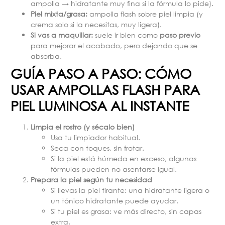
ampolla → hidratante muy fina si la fórmula lo pide).
Piel mixta/grasa:
ampolla flash sobre piel limpia (y
crema solo si la necesitas, muy ligera).
Si vas a maquillar:
suele ir bien como
paso previo
para mejorar el acabado, pero dejando que se
absorba.
GUÍA PASO A PASO: CÓMO
USAR AMPOLLAS FLASH PARA
PIEL LUMINOSA AL INSTANTE
Limpia el rostro (y sécalo bien)
Usa tu limpiador habitual.
Seca con toques, sin frotar.
Si la piel está húmeda en exceso, algunas
fórmulas pueden no asentarse igual.
Prepara la piel según tu necesidad
Si llevas la piel tirante: una hidratante ligera o
un tónico hidratante puede ayudar.
Si tu piel es grasa: ve más directo, sin capas
extra.