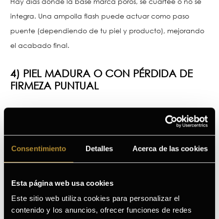
Hay días donde la base marca poros, se cuartee o no se
integra. Una ampolla flash puede actuar como paso
puente (dependiendo de tu piel y producto), mejorando
el acabado final.
4) PIEL MADURA O CON PÉRDIDA DE
FIRMEZA PUNTUAL
Sin prometer milagros, muchas personas buscan ese
“efecto tensor inmediato” para verse más tersas durante
unas horas.
Consentimiento
Detalles
Acerca de las cookies
5) CUANDO QUIERES VERTE BIEN SIN
COMPLICARTE
Esta página web usa cookies
Este sitio web utiliza cookies para personalizar el
contenido y los anuncios, ofrecer funciones de redes
También vale para “hoy tengo cara rara” (ese clásico). Si