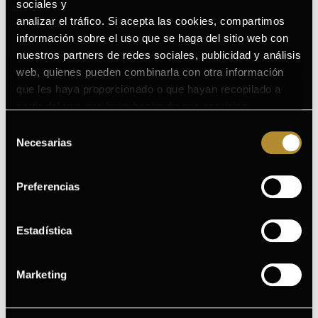
sociales y
te apetece piel luminosa al instante sin hacerte una rutina
analizar el tráfico. Si acepta las cookies, compartimos
eterna, este formato es práctico.
información sobre el uso que se haga del sitio web con
nuestros partners de redes sociales, publicidad y análisis
web, quienes pueden combinarla con otra información
Checklist rápido para decidir si hoy toca ampolla flash:
que les haya proporcionado o que hayan recopilado a
partir del uso que haya hecho de sus servicios.
Piel apagada
Puede consultar la Política de Cookies completa en el
Poco descanso
Selección
siguiente enlace
.
Necesarias
Evento / fotos
de
Maquillaje que necesita mejorar
consentimiento
Te apetece efecto buena cara rápido
Preferencias
CÓMO APLICARLAS
CORRECTAMENTE
Estadística
Aplicarlas bien marca la diferencia. Aquí va la guía clara:
Marketing
REGLAS BÁSICAS (PARA QUE