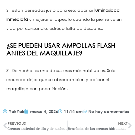
Sí, están pensadas justo para eso: aportar
luminosidad
inmediata
y mejorar el aspecto cuando la piel se ve sin
vida por cansancio, estrés o falta de descanso.
¿SE PUEDEN USAR AMPOLLAS FLASH
ANTES DEL MAQUILLAJE?
Sí. De hecho, es uno de sus usos más habituales. Solo
recuerda dejar que se absorban bien y aplicar el
maquillaje con poca fricción.
YakYak
marzo 4, 2026
11:14 am
No hay comentarios
PREVIOUS
NEXT
Cremas antiedad de día y de noche: ¿por qué necesitas ambas?
Beneficios de las cremas hidratantes faciales: Cómo conseguir una piel radiante y suave en solo 7 días