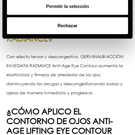
Permitir la selección
¿POR QUÉ FUNCIONA EL
ANTI-
AGE LIFTING EYE CONTOUR
Rechazar
ACCIÓN INMEDIATA
RADIANCE?
Con efecto tensor y descongestivo, GERMINAL® ACCIÓN
INMEDIATA RADIANCE Anti-Age Eye Contour aumenta la
elasticidad y firmeza de alrededor de los ojos,
disminuyendo las arrugas y descongestionando bolsas y
ojeras de manera inmediata y progresiva.
¿CÓMO APLICO EL
CONTORNO DE OJOS ANTI-
AGE LIFTING EYE CONTOUR