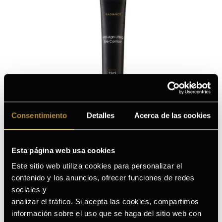
Consentimiento
Detalles
Acerca de las cookies
Esta página web usa cookies
¿PARA QUÉ TIPO DE PIEL ES EL
Este sitio web utiliza cookies para personalizar el
ANTI-AGE LIFTING EYE
contenido y los anuncios, ofrecer funciones de redes
CONTOUR
ACCIÓN INMEDIATA
sociales y
analizar el tráfico. Si acepta las cookies, compartimos
RADIANCE?
información sobre el uso que se haga del sitio web con