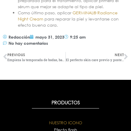
preparado para el tratamiento, aplicar primero el
sérum que mejor se adapte al tipo de piel.
Como último paso, aplicar
GERMINAL® Radiance
Night Cream
para reparar la piel y levantarse con
efecto buena cara.
Redacción
mayo 31, 2023
9:25 am
No hay comentarios
PREVIOUS
NEXT
Empieza la temporada de bodas, bautizos y comuniones, no te olvides de tu aliado perfecto: LA AMPOLLA ACCIÓN INMEDIATA EFECTO FLASH DE GERMINAL
El perfecto skin care previo y posterior a la boda: ¡Luciendo radiante en tu gran día y más allá!
PRODUCTOS
NUESTRO ICONO
Efecto flash