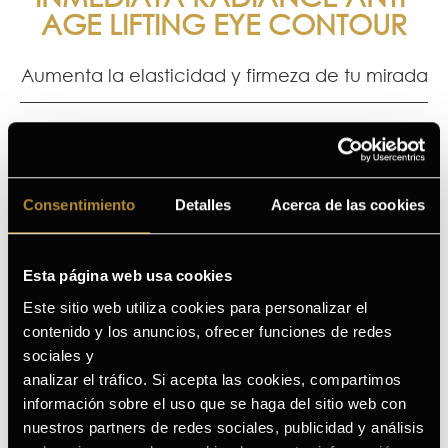
AGE LIFTING EYE CONTOUR
Aumenta la elasticidad y firmeza de tu mirada
Alex
Berta
★
★
★
★
★
★
★
Lo uso todas las mañanas. Me encanta el efecto frío
Este 
Consentimiento
Detalles
Acerca de las cookies
y lo rápido que se absorbe
la zo
que l
Me gu
única 
Esta página web usa cookies
porqu
Este sitio web utiliza cookies para personalizar el
expre
sigue
contenido y los anuncios, ofrecer funciones de redes
sociales y
analizar el tráfico. Si acepta las cookies, compartimos
información sobre el uso que se haga del sitio web con
nuestros partners de redes sociales, publicidad y análisis