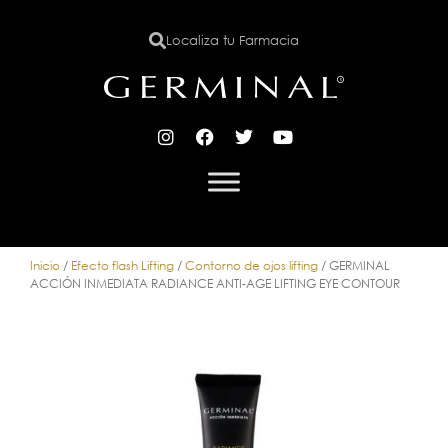
Localiza tu Farmacia
X
Inicio
/
Efecto flash Lifting
/
Contorno de ojos lifting
/ GERMINAL
ACCIÓN INMEDIATA RADIANCE ANTI-AGE LIFTING EYE CONTOUR