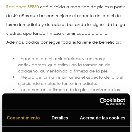
Radiance SPF30
está dirigida a todo tipo de pieles a partir
de 40 años que buscan mejorar el aspecto de la piel de
forma inmediata y duradera, borrando los signos de fatiga
y estrés, aportando firmeza y luminosidad a diario.
Además, podrás conseguir toda esta serie de beneficios:
Aporta a la piel aminoácidos, vitaminas y
antioxidantes, que estimulan la formación de
colágeno, aumentando la firmeza de la piel.
Mejora de forma instantánea el aspecto de la piel
ejerciendo un efecto tensor inmediato.
Incrementan la firmeza de la piel, suavizando las
líneas de expresión
Hidrata la piel y evita la pérdida de agua.
Nutre la piel mejorando su aspecto.
Aporta luminosidad y tonifica la piel.
Consentimiento
Detalles
Acerca de las cookies
Afina la textura de la piel disminuyendo los poros.
Aporta firmeza y alisa la piel.