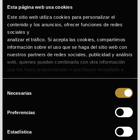
Esta página web usa cookies
Este sitio web utiliza cookies para personalizar el
contenido y los anuncios, ofrecer funciones de redes
GERMINAL RADIANCE NIGHT CREMA
sociales y
ANTIEDAD DE NOCHE
analizar el tráfico. Si acepta las cookies, compartimos
información sobre el uso que se haga del sitio web con
nuestros partners de redes sociales, publicidad y análisis
web, quienes pueden combinarla con otra información
que les haya proporcionado o que hayan recopilado a
partir del uso que haya hecho de sus servicios.
Puede consultar la Política de Cookies completa en el
Selección
siguiente enlace
.
Necesarias
de
consentimiento
Preferencias
Estadística