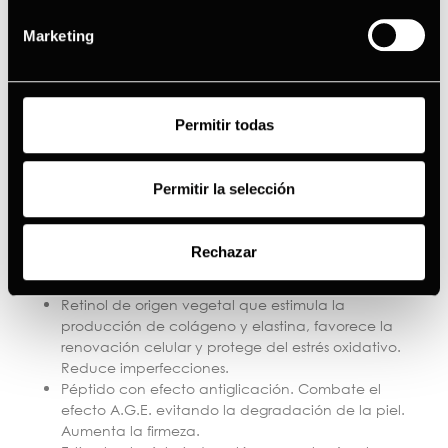
Se trata de la única crema antiedad de noche con
Marketing
efecto buena cara GERMINAL. Además, está dirigido a
todo tipo de pieles a partir de 40 años que buscan un
efecto buena cara a la mañana siguiente. ¿Qué
Permitir todas
beneficios se obtienen con la
crema GERMINAL Radiance
Night
?
Permitir la selección
Protege a la piel del fotoenvejecimiento y del daño
del ADN, además de reparar los datos producidos
Rechazar
en la piel durante el día. Repara, protege y unifica
el tono.
Retinol de origen vegetal que estimula la
producción de colágeno y elastina, favorece la
renovación celular y protege del estrés oxidativo.
Reduce imperfecciones.
Péptido con efecto antiglicación. Combate el
efecto A.G.E. evitando la degradación de la piel.
Aumenta la firmeza.