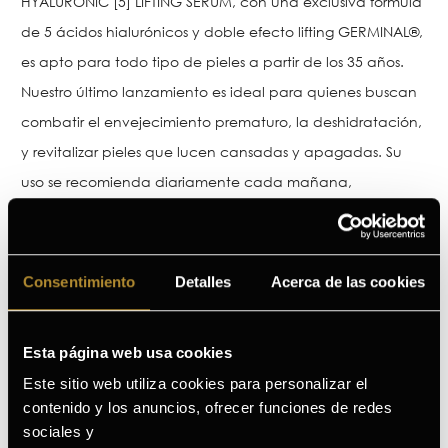
HYALURONIC [5] LIFTING SERUM, con una exclusiva fórmula
de 5 ácidos hialurónicos y doble efecto lifting GERMINAL®,
es apto para todo tipo de pieles a partir de los 35 años.
Nuestro último lanzamiento es ideal para quienes buscan
combatir el envejecimiento prematuro, la deshidratación,
y revitalizar pieles que lucen cansadas y apagadas. Su
uso se recomienda diariamente cada mañana,
aplicándolo en rostro, cuello y escote.
Este sérum aporta a la piel una hidratación máxima,
Consentimiento
Detalles
Acerca de las cookies
aumentando la firmeza en un 80% y mejorando la
luminosidad en un 40%, con resultados visibles en solo 30
Esta página web usa cookies
minutos. Además, gracias al Doble Efecto Flash de
Este sitio web utiliza cookies para personalizar el
GERMINAL®, ofrece un aspecto descansado y radiante de
contenido y los anuncios, ofrecer funciones de redes
manera inmediata.
sociales y