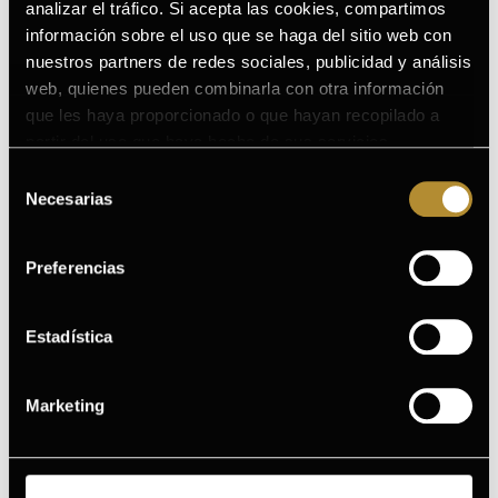
analizar el tráfico. Si acepta las cookies, compartimos
información sobre el uso que se haga del sitio web con
Recuerda también que las cremas de noche son
nuestros partners de redes sociales, publicidad y análisis
importantes para reparar los daños causados durante el
web, quienes pueden combinarla con otra información
día:
que les haya proporcionado o que hayan recopilado a
partir del uso que haya hecho de sus servicios.
GERMINAL RADIANCE NIGHT CREMA
Puede consultar la Política de Cookies completa en el
Selección
ANTIEDAD DE NOCHE
siguiente enlace
.
Necesarias
de
consentimiento
Preferencias
Estadística
Marketing