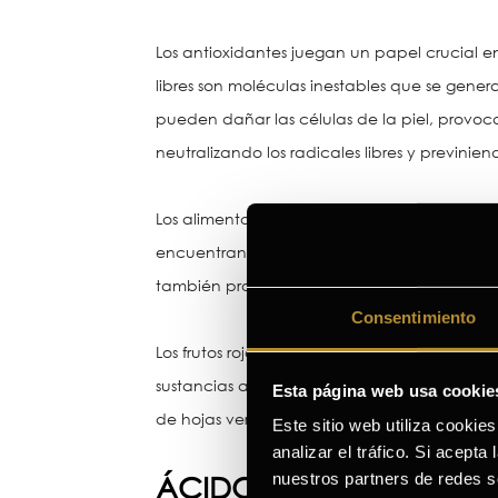
Los antioxidantes juegan un papel crucial en 
libres son moléculas inestables que se gener
pueden dañar las células de la piel, provo
neutralizando los radicales libres y previnien
Los alimentos ricos en antioxidantes son ese
encuentran las frutas cítricas, como naranjas
también promueve la producción de colágeno
Consentimiento
Los frutos rojos, como las fresas, los aránda
sustancias ayudan a proteger las células de 
Esta página web usa cookie
de hojas verdes contienen betacaroteno y lu
Este sitio web utiliza cookie
analizar el tráfico. Si acept
ÁCIDOS GRASOS OMEGA
nuestros partners de redes s