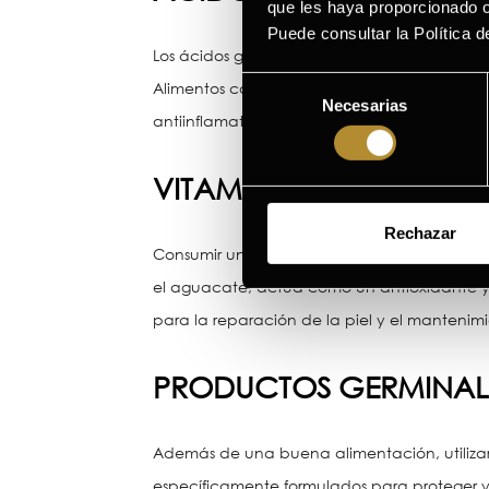
que les haya proporcionado o
Puede consultar la Política 
Los ácidos grasos omega-3 son esenciales pa
Selección
Alimentos como el salmón, las nueces y las 
Necesarias
de
antiinflamatorias que pueden ayudar a reducir
consentimiento
VITAMINAS Y MINERALES
Rechazar
Consumir una variedad de vitaminas y minera
el aguacate, actúa como un antioxidante y pr
para la reparación de la piel y el mantenimi
PRODUCTOS GERMINAL 
Además de una buena alimentación, utilizar
específicamente formulados para proteger y 