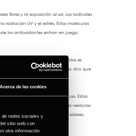
s libres y la exposición al sol. Los radicales
 radiación UV y el estrés. Estas moléculas
e los antioxidantes entran en juego,
y radiante. Entre los más destacados se
o solo combate los radicales libres, sino que
a aparición de arrugas.
Acerca de las cookies
 a su alto contenido en antocianinas. Estas
y saludable. Las espinacas y otras verduras
a y protegida contra los daños solares.
s de redes sociales y
del sitio web con
on otra información