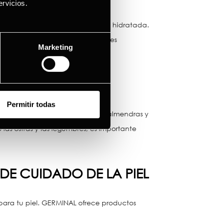
rvicios.
ner la humedad y mantener la piel hidratada.
 grasos también tienen propiedades
Marketing
Permitir todas
 encuentra en alimentos como las almendras y
las ostras y las legumbres, es importante
E CUIDADO DE LA PIEL
para tu piel. GERMINAL ofrece productos