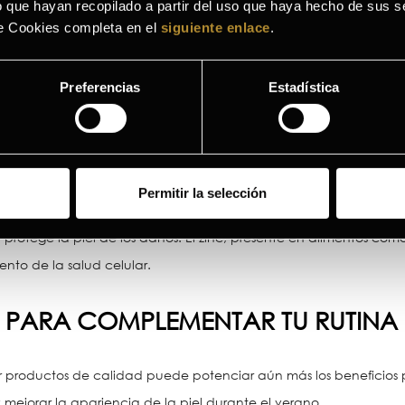
 que hayan recopilado a partir del uso que haya hecho de sus se
de Cookies completa en el
siguiente enlace
.
ra mantener la barrera lipídica de la piel, lo que ayuda a rete
semillas de chía son excelentes fuentes de omega-3. Estos ácidos
Preferencias
Estadística
 el enrojecimiento y la irritación de la piel.
 ESENCIALES
Permitir la selección
les es esencial para la salud de la piel. La vitamina E, que se
otege la piel de los daños. El zinc, presente en alimentos como 
ento de la salud celular.
PARA COMPLEMENTAR TU RUTINA D
 productos de calidad puede potenciar aún más los beneficios 
mejorar la apariencia de la piel durante el verano.