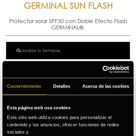
GERMINAL SUN FLASH
Protector solar SPF50 con Doble Efecto Flash
GERMINAL®.
Localiza tu farmacia
Protector solar de GERMINAL® SPF50 con Doble Efecto
Flash que hidrata, reafirma e ilumina. Aporta un efecto
lifting inmediato y durante más de 12h.
Consentimiento
Detalles
Acerca de las cookies
Ingredientes principales
Esta página web usa cookies
¿A quién va dirigido?
Este sitio web utiliza cookies para personalizar el
Beneficios
contenido y los anuncios, ofrecer funciones de redes
sociales y
Cómo añadir GERMINAL SUN FLASH en tu rutina