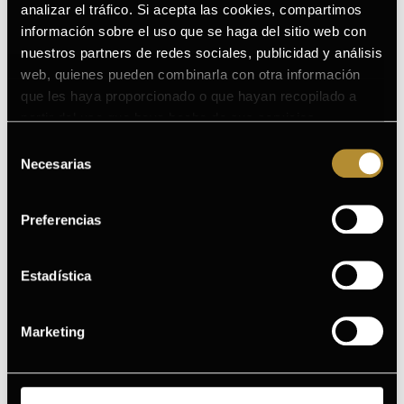
analizar el tráfico. Si acepta las cookies, compartimos
Reconocimientos y premios
información sobre el uso que se haga del sitio web con
nuestros partners de redes sociales, publicidad y análisis
Ver todos los ingredientes
web, quienes pueden combinarla con otra información
que les haya proporcionado o que hayan recopilado a
partir del uso que haya hecho de sus servicios.
Puede consultar la Política de Cookies completa en el
Selección
1
siguiente enlace
.
Necesarias
de
consentimiento
Preferencias
Limpiador
Estadística
Limpia tu rostro con suavidad diariamente
Marketing
2