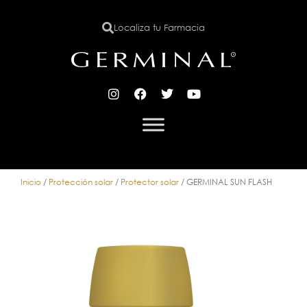
Localiza tu Farmacia
X
Inicio
/
Protección solar
/
Protector solar
/ GERMINAL SUN FLASH