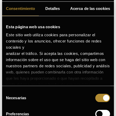
¿A quién va dirigido?
Consentimiento
Detalles
Acerca de las cookies
Beneficios
Cómo añadir Germinal Radiance
Esta página web usa cookies
Collagen & Elastin [4] Anti-Age Serum en
tu rutina
Este sitio web utiliza cookies para personalizar el
contenido y los anuncios, ofrecer funciones de redes
Ver todos los ingredientes
sociales y
analizar el tráfico. Si acepta las cookies, compartimos
información sobre el uso que se haga del sitio web con
Lucía
Merc
nuestros partners de redes sociales, publicidad y análisis
★
★
★
★
★
★
★
web, quienes pueden combinarla con otra información
¡Me encanta este sérum! La textura es ligera y se
El sé
que les haya proporcionado o que hayan recopilado a
absorbe muy rápido. Desde la primera semana noto
Me gu
partir del uso que haya hecho de sus servicios.
la piel más hidratada y con mejor elasticidad. Me
muy s
gusta que no deja sensación grasa y el rostro se ve
lumin
Puede consultar la Política de Cookies completa en el
Selección
más luminoso y firme. Es perfecto para incluir en la
de ef
siguiente enlace
.
Necesarias
de
rutina diaria si buscas un efecto antiedad y un extra
el re
consentimiento
de colágeno.
salud
Preferencias