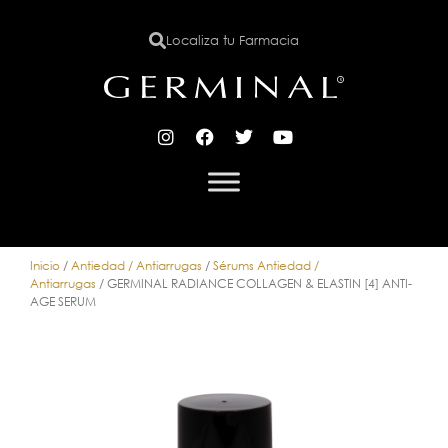
Localiza tu Farmacia
X
Inicio
/
Antiedad / Antiarrugas
/
Sérums Antiedad /
Antiarrugas
/ GERMINAL RADIANCE COLLAGEN & ELASTIN [4] ANTI-
AGE SERUM