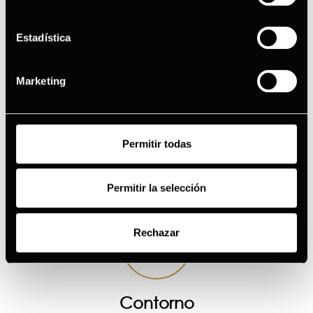
Estadística
Marketing
1
Permitir todas
Limpiador
Limpia tu rostro con suavidad diariamente
Permitir la selección
Rechazar
2
Contorno