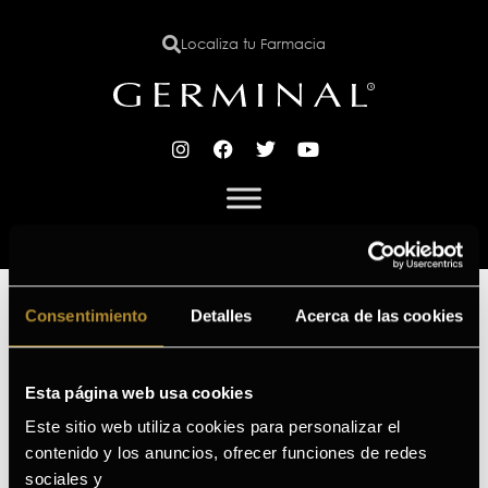
Localiza tu Farmacia
X
Inicio
/
Efecto flash Lifting
/ Bruma flash
Bruma flash
Consentimiento
Detalles
Acerca de las cookies
Mostrando el único resultado
Esta página web usa cookies
Este sitio web utiliza cookies para personalizar el
contenido y los anuncios, ofrecer funciones de redes
sociales y