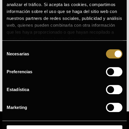
analizar el tráfico. Si acepta las cookies, compartimos
información sobre el uso que se haga del sitio web con
nuestros partners de redes sociales, publicidad y análisis
web, quienes pueden combinarla con otra información
que les haya proporcionado o que hayan recopilado a
partir del uso que haya hecho de sus servicios.
Puede consultar la Política de Cookies completa en el
Selección
siguiente enlace
.
Necesarias
de
consentimiento
GERMINAL ACCIÓN
INMEDIATA LIFTING MIST
Preferencias
FLASH & GO
Leer más
Estadística
Marketing